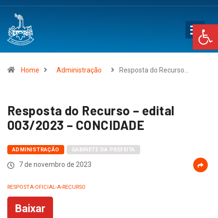
Op
Home
Administração
Resposta do Recurso…
Resposta do Recurso – edital
003/2023 – CONCIDADE
ADMINISTRAÇÃO
GABINETE DA PREFEITA
7 de novembro de 2023
RESPOSTA-OFICIAL-A-RECURSO
Baixar