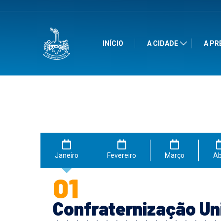
INÍCIO
A CIDADE
A PR
Janeiro
Fevereiro
Março
Ab
01
Confraternização Un