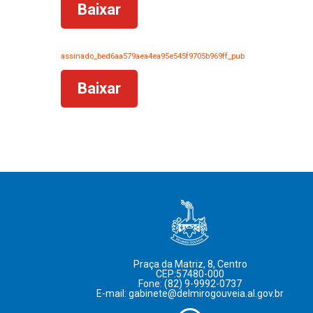
Baixar
assinado_bed6aa579aea4ea95e545f9705b969ff_pub
Baixar
Praça da Matriz, 8, Centro
CEP:57480-000
Fone: (82) 9-9992-0737
E-mail: gabinete@delmirogouveia.al.gov.br