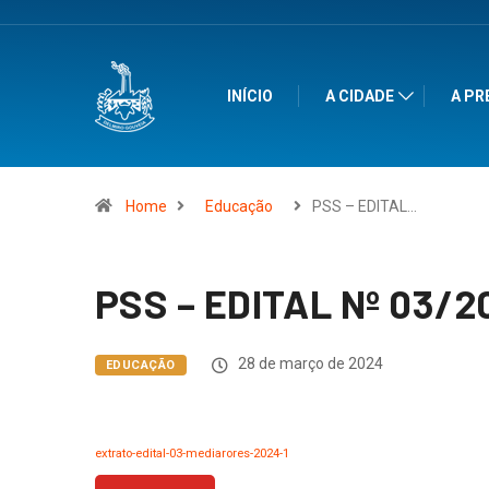
INÍCIO
A CIDADE
A PR
Home
Educação
PSS – EDITAL…
PSS – EDITAL Nº 03/2
28 de março de 2024
EDUCAÇÃO
extrato-edital-03-mediarores-2024-1