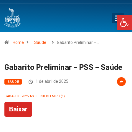
Op
Home
Saúde
Gabarito Preliminar –…
Gabarito Preliminar – PSS – Saúde
1 de abril de 2025
SAÚDE
GABARITO 2025 ASB E TSB DELMIRO (1)
Baixar