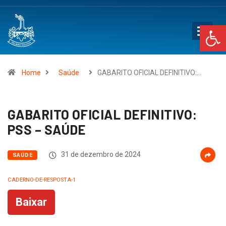
Op
Home
Saúde
GABARITO OFICIAL DEFINITIVO:…
GABARITO OFICIAL DEFINITIVO:
PSS – SAÚDE
31 de dezembro de 2024
SAÚDE
CADERNO-DE-RESPOSTA-1
Baixar