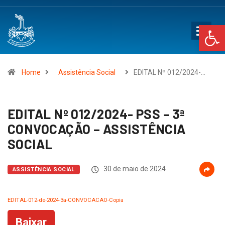
Op
Home
Assistência Social
EDITAL Nº 012/2024-…
EDITAL Nº 012/2024- PSS – 3ª
CONVOCAÇÃO – ASSISTÊNCIA
SOCIAL
30 de maio de 2024
ASSISTÊNCIA SOCIAL
EDITAL-012-de-2024-3a-CONVOCACAO-Copia
Baixar