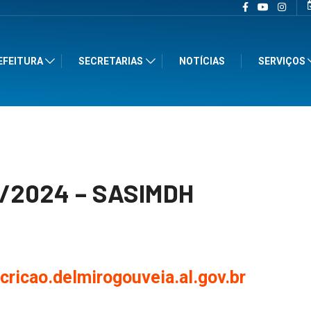
EFEITURA
SECRETARIAS
NOTÍCIAS
SERVIÇOS
5/2024 – SASIMDH
scricao.delmirogouveia.al.gov.br