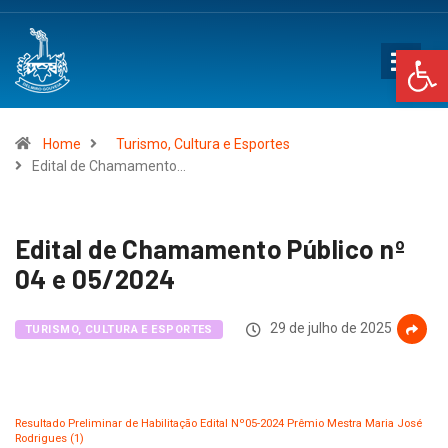
Op
Home
Turismo, Cultura e Esportes
Edital de Chamamento…
Edital de Chamamento Público nº
04 e 05/2024
29 de julho de 2025
TURISMO, CULTURA E ESPORTES
Resultado Preliminar de Habilitação Edital Nº05-2024 Prêmio Mestra Maria José
Rodrigues (1)