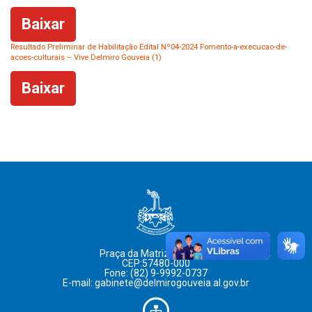
Baixar
Resultado Preliminar de Habilitação Edital Nº04-2024 Fomento-a-execucao-de-
acoes-culturais – Vive Delmiro Gouveia (1)
Baixar
Praça da Matriz, 8, Centro
CEP:57480-000
Fone: (82) 9-9992-0737
E-mail: gabinete@delmirogouveia.al.gov.br