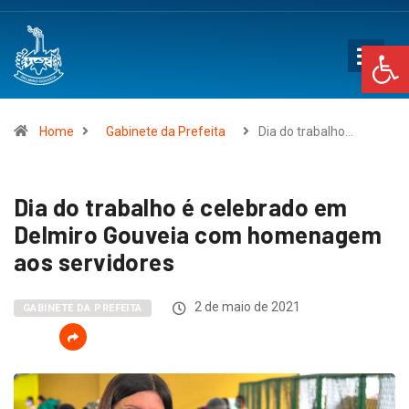
Op
Home
Gabinete da Prefeita
Dia do trabalho…
Dia do trabalho é celebrado em
Delmiro Gouveia com homenagem
aos servidores
2 de maio de 2021
GABINETE DA PREFEITA