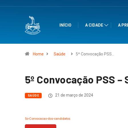
INÍCIO
A CIDADE
A PR
Home
Saúde
5º Convocação PSS…
5º Convocação PSS – 
21 de março de 2024
SAÚDE
5o-Convocacao-dos-candidatos